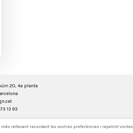
núm 20, 4ª planta
arcelona
n.cat
73 13 93
a més rellevant recordant les vostres preferències i repetint visites