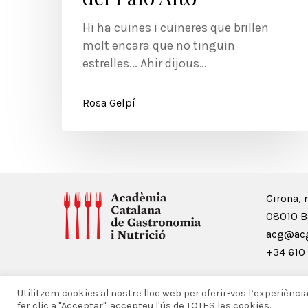
Hi ha cuines i cuineres que brillen
molt encara que no tinguin
estrelles... Ahir dijous…
Rosa Gelpí
Girona, 
08010 B
acg@acg
+34 610 
Utilitzem cookies al nostre lloc web per oferir-vos l’experiènci
© 2026 Acadèmia Catalana de Gastronomia i Nutrició.
fer clic a "Acceptar", accepteu l'ús de TOTES les cookies.