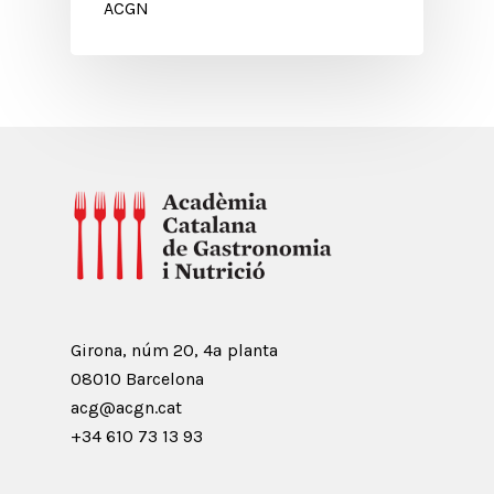
ACGN
Girona, núm 20, 4ª planta
08010 Barcelona
acg@acgn.cat
+34 610 73 13 93