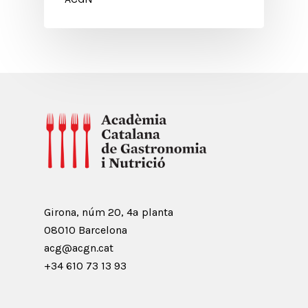
Girona, núm 20, 4ª planta
08010 Barcelona
acg@acgn.cat
+34 610 73 13 93