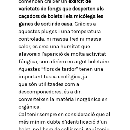
comencen créixer un
exèrcit de
varietats de fongs que desperten als
caçadors de bolets i els micòlegs les
ganes de sortir de casa
. Gràcies a
aquestes pluges i una temperatura
controlada, ni massa fred ni massa
calor, es crea una humitat que
afavoreix l’aparició de molta activitat
fúngica, com diríem en argot boletaire.
Aquestes “flors de tardor” tenen una
important tasca ecològica, ja
que són utilitzades com a
descomponedores, és a dir,
converteixen la matèria inorgànica en
orgànica.
Cal tenir sempre en consideració que al
més mínim dubte d’identificació d’un
bolet, no l’hem de collir mai. Aquí teniu