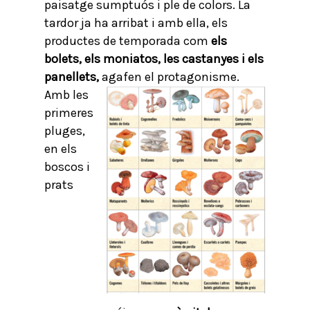
paisatge sumptuós i ple de colors. La
tardor ja ha arribat i amb ella, els
productes de temporada com
els
bolets, els moniatos, les castanyes i els
panellets,
agafen el protagonisme.
Amb les
primeres
pluges,
en els
boscos i
prats