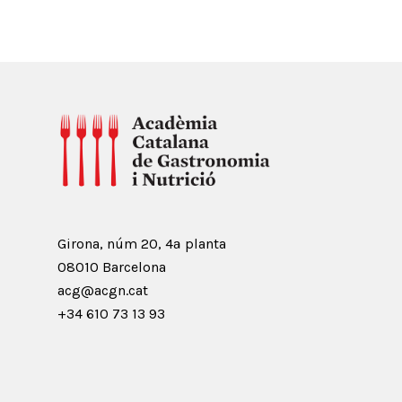
Girona, núm 20, 4ª planta
08010 Barcelona
acg@acgn.cat
+34 610 73 13 93