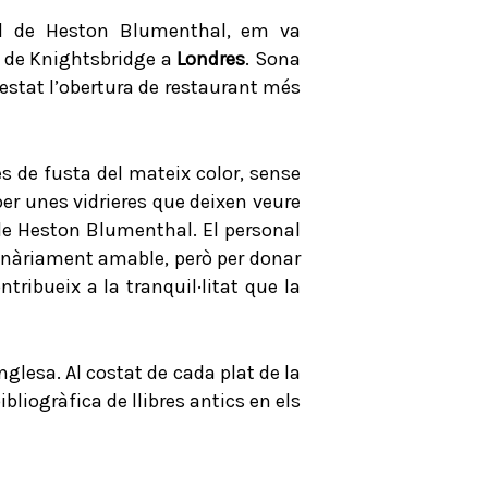
onal de Heston Blumenthal, em va
de Knightsbridge a
Londres
. Sona
 estat l’obertura de restaurant més
es de fusta del mateix color, sense
per unes vidrieres que deixen veure
 de Heston Blumenthal. El personal
inàriament amable, però per donar
ribueix a la tranquil·litat que la
glesa. Al costat de cada plat de la
ibliogràfica de llibres antics en els