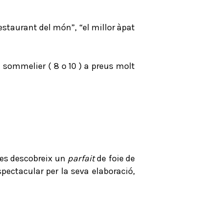
restaurant del món”, “el millor àpat
 sommelier ( 8 o 10 ) a preus molt
a es descobreix un
parfait
de foie de
pectacular per la seva elaboració,