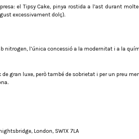
resa: el Tipsy Cake, pinya rostida a l’ast durant mol
 gust excessivament dolç).
mb nitrogen, l’única concessió a la modernitat i a la quí
 de gran luxe, però també de sobrietat i per un preu me
ona.
Knightsbridge, London, SW1X 7LA