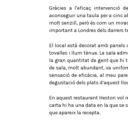
Gràcies a l’eficaç intervenció 
aconseguir una taula per a cinc a
molt senzill, però és com un mirac
important a Londres dels darrers te
El local està decorat amb panels d
tovalles i llum tènue. La sala adm
la gran quantitat de gent que hi 
de sala, molt abundant, va unifo
sensació de eficàcia, al meu pare
degustació dels plats d’aquest lloc
En aquest restaurant Heston vol re
carta hi ha una data en la que se su
que apareix la recepta.