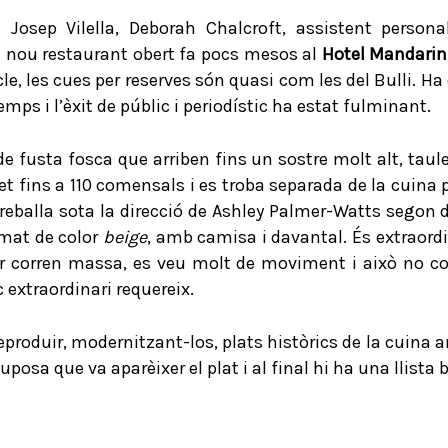
de Josep Vilella, Deborah Chalcroft, assistent pers
l nou restaurant obert fa pocs mesos al
Hotel Mandarin
le, les cues per reserves són quasi com les del Bulli. Ha
mps i l’èxit de públic i periodístic ha estat fulminant.
e fusta fosca que arriben fins un sostre molt alt, taul
et fins a 110 comensals i es troba separada de la cuina 
treballa sota la direcció de Ashley Palmer-Watts segon
rmat de color
beige
, amb camisa i davantal. És extraord
r corren massa, es veu molt de moviment i això no cont
 extraordinari requereix.
produir, modernitzant-los, plats històrics de la cuina an
posa que va aparèixer el plat i al final hi ha una llista b