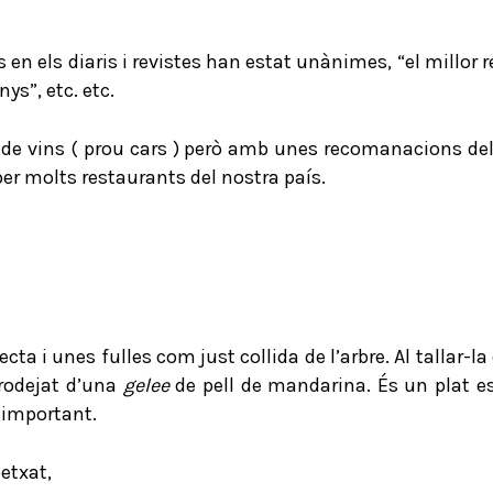
 en els diaris i revistes han estat unànimes, “el millor 
ys”, etc. etc.
de vins ( prou cars ) però amb unes recomanacions del
er molts restaurants del nostra país.
a i unes fulles com just collida de l’arbre. Al tallar-l
 rodejat d’una
gelee
de pell de mandarina. És un plat es
 important.
etxat,