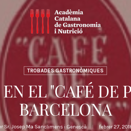
TROBADES GASTRONÒMIQUES
EN EL "CAFÉ DE P
BARCELONA
er
Sr. Josep Mª Sanclimens i Genescà
febrer 27, 201