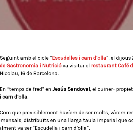
Seguint amb el cicle “
Escudelles i carn d’olla
”, el dijou
de Gastronomia i Nutrició
va visitar el
restaurant Café d
Nicolau, 16 de Barcelona.
En “temps de fred” en
Jesús Sandoval
, el cuiner- propi
i carn d’olla
.
Com que previsiblement havíem de ser molts, vàrem rese
omensals, distribuïts en una llarga taula imperial que o
lment va ser “Escudella i carn d’olla”.