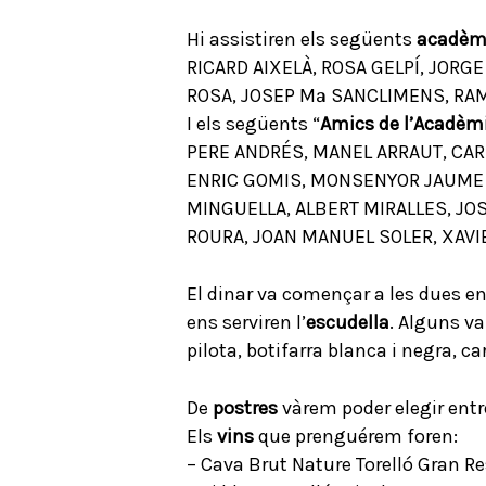
Hi assistiren els següents
acadèm
RICARD AIXELÀ, ROSA GELPÍ, JORG
ROSA, JOSEP Mª SANCLIMENS, RAM
I els següents “
Amics de l’Acadèm
PERE ANDRÉS, MANEL ARRAUT, CAR
ENRIC GOMIS, MONSENYOR JAUME G
MINGUELLA, ALBERT MIRALLES, JOSE
ROURA, JOAN MANUEL SOLER, XAVIE
El dinar va començar a les dues e
ens serviren l’
escudella
. Alguns v
pilota, botifarra blanca i negra, c
De
postres
vàrem poder elegir entre
Els
vins
que prenguérem foren:
– Cava Brut Nature Torelló Gran Re