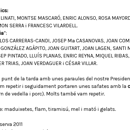
ics:
E LINATI, MONTSE MASCARÓ, ENRIC ALONSO, ROSA MAYOR
ON SERRA i FRANCESC VILARDELL.
ia
”:
LOS CARRERAS-CANDI, JOSEP Mª CASANOVAS, JOAN COMA
ONZÁLEZ AGÀPITO, JOAN GUITART, JOAN LAGEN, SANTI 
P PINTADO, LLUÍS PLANAS, ENRIC REYNA, MIQUEL RIBAS,
R TRIAS, JOAN VERDAGUER i CÉSAR VILLAR.
n punt de la tarda amb unes paraules del nostre Preside
am repetir i seguidament portaren unes safates amb la
c
arn de vedella i porc). Molts també vam repetir.
: maduixetes, flam, tiramisú, mel i mató i gelats.
serva 2011