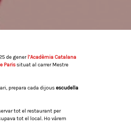
s 25 de gener
l’Acadèmia Catalana
e Paris
situat al carrer Mestre
etari, prepara cada dijous
escudella
rvar tot el restaurant per
cupava tot el local. Ho vàrem