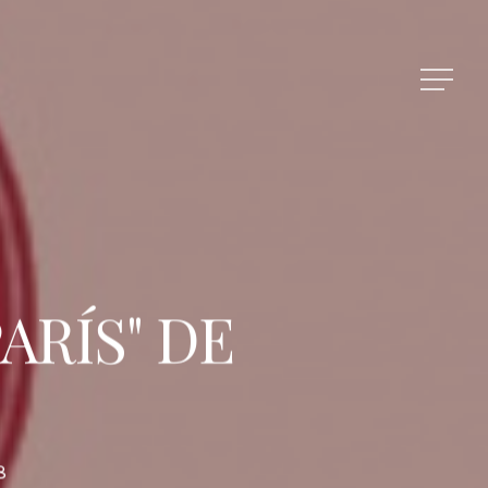
ARÍS" DE
8