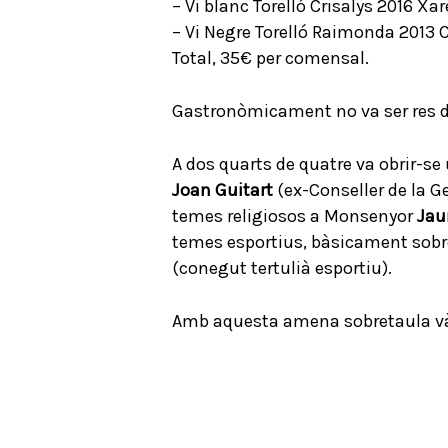
– Vi blanc Torelló Crisalys 2016 Xa
– Vi Negre Torelló Raimonda 2013 
Total, 35€ per comensal.
Gastronòmicament no va ser res de 
A dos quarts de quatre va obrir-se
Joan Guitart
(ex-Conseller de la Ge
temes religiosos a Monsenyor
Jau
temes esportius, bàsicament sobre
(conegut tertulià esportiu).
Amb aquesta amena sobretaula vàrem