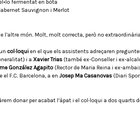
rel•lo fermentat en bóta
Cabernet Sauvignon i Merlot
l’altre món. Molt, molt correcta, però no extraordinària.
 un
col·loqui
en el que els assistents adreçaren pregunte
neralitat) i a
Xavier Trias
(també ex-Conseller i ex-alcal
me González Agapito
(Rector de Maria Reina i ex-ambaix
 el F.C. Barcelona, a en
Josep Mª Casanovas
(Diari Sport
 donar per acabat l’àpat i el col·loqui a dos quarts de