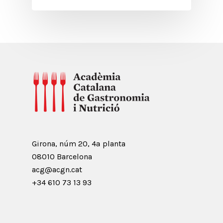
Girona, núm 20, 4ª planta
08010 Barcelona
acg@acgn.cat
+34 610 73 13 93