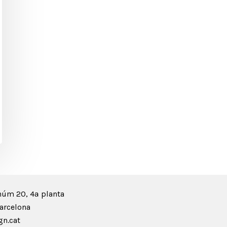
núm 20, 4ª planta
arcelona
n.cat