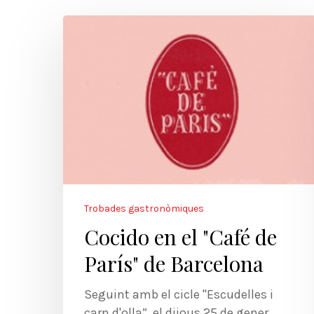
Trobades gastronòmiques
Cocido en el "Café de
París" de Barcelona
Seguint amb el cicle "Escudelles i
carn d'olla”, el dijous 25 de gener