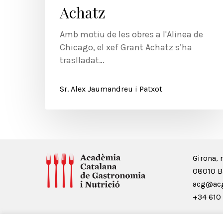
Achatz
Amb motiu de les obres a l'Alinea de
Chicago, el xef Grant Achatz s’ha
traslladat…
Sr. Alex Jaumandreu i Patxot
Girona, 
08010 B
acg@acg
+34 610 