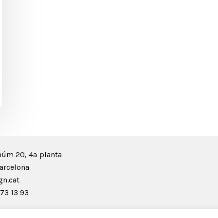
núm 20, 4ª planta
arcelona
n.cat
73 13 93