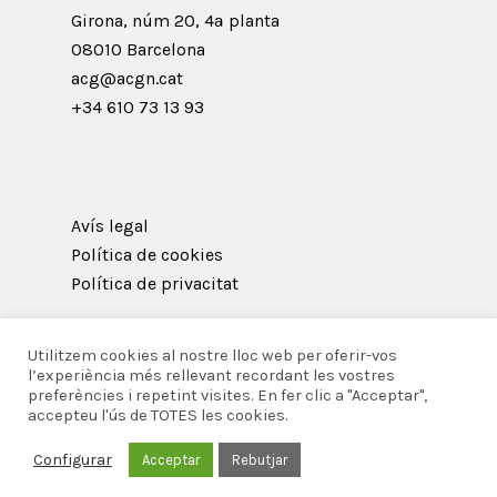
Girona, núm 20, 4ª planta
08010 Barcelona
acg@acgn.cat
+34 610 73 13 93
Avís legal
Política de cookies
Política de privacitat
Utilitzem cookies al nostre lloc web per oferir-vos
l’experiència més rellevant recordant les vostres
preferències i repetint visites. En fer clic a "Acceptar",
© 2026 Acadèmia Catalana de Gastronomia i
accepteu l'ús de TOTES les cookies.
Nutrició.
Configurar
Acceptar
Rebutjar